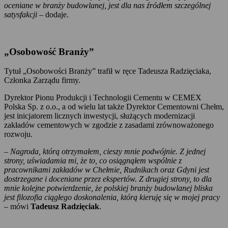
oceniane w branży budowlanej, jest dla nas źródłem szczególnej
satysfakcji
– dodaje.
„Osobowość Branży”
Tytuł „Osobowości Branży” trafił w ręce Tadeusza Radzięciaka,
Członka Zarządu firmy.
Dyrektor Pionu Produkcji i Technologii Cementu w CEMEX
Polska Sp. z o.o., a od wielu lat także Dyrektor Cementowni Chełm,
jest inicjatorem licznych inwestycji, służących modernizacji
zakładów cementowych w zgodzie z zasadami zrównoważonego
rozwoju.
–
Nagroda, którą otrzymałem, cieszy mnie podwójnie. Z jednej
strony, uświadamia mi, że to, co osiągnąłem wspólnie z
pracownikami zakładów w Chełmie, Rudnikach oraz Gdyni jest
dostrzegane i doceniane przez ekspertów. Z drugiej strony, to dla
mnie kolejne potwierdzenie, że polskiej branży budowlanej bliska
jest filozofia ciągłego doskonalenia, którą kieruję się w mojej pracy
– mówi
Tadeusz Radzięciak
.