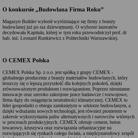
O konkursie „Budowlana Firma Roku”
Magazyn Builder wyłonił wyróżniające się firmy z branży
budowlanej już po raz dziewiętnasty. O wyborze laureatów
decydowała Kapituła, której w tym roku przewodniczył prof. dr
hab. inż. Leonard Runkiewicz z Politechniki Warszawskiej.
O CEMEX Polska
CEMEX Polska Sp. z o.o. jest spółką z grupy CEMEX -
globalnego producenta z branży materiałów budowlanych, który
troszczy się o lepszą przyszłość dla kolejnych pokoleń, dzięki
zrównoważonym produktom i rozwiązaniom. Poprzez nieustanne
innowacje oraz szeroko zakrojone prace badawcze i rozwojowe,
firma dąży do osiągnięcia neutralności klimatycznej. CEMEX to
lider gospodarki o obiegu zamkniętym w sektorze budowlanym, a
dzięki wdrażaniu nowych technologii, jest również pionierem w
zakresie wykorzystania paliw alternatywnych i surowców wtórnych
w procesach produkcyjnych. CEMEX oferuje cement, beton
towarowy, kruszywa oraz rozwiązania urbanizacyjne na
rozwijających się rynkach całego świata, a międzynarodowy zespół