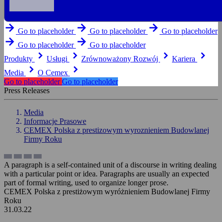
arrow_forward
arrow_forward
arrow_forward
Go to placeholder
Go to placeholder
Go to placeholder
arrow_forward
arrow_forward
Go to placeholder
Go to placeholder
keyboard_arrow_right
keyboard_arrow_right
keyboard_arrow_right
keyboard_arrow_right
Produkty
Usługi
Zrównoważony Rozwój
Kariera
keyboard_arrow_right
keyboard_arrow_right
Media
O Cemex
Go to placeholder
Go to placeholder
Press Releases
Media
Informacje Prasowe
CEMEX Polska z prestizowym wyroznieniem Budowlanej
Firmy Roku
A paragraph is a self-contained unit of a discourse in writing dealing
with a particular point or idea. Paragraphs are usually an expected
part of formal writing, used to organize longer prose.
CEMEX Polska z prestiżowym wyróżnieniem Budowlanej Firmy
Roku
31.03.22