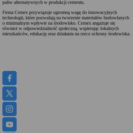
paliw alternatywnych w produkcji cementu.
Firma Cemex przywiązuje ogromną wagę do innowacyjnych
technologii, które pozwalają na tworzenie materiałów budowlanych
o minimalnym wpływie na środowisko. Cemex angażuje się
również w odpowiedzialność społeczną, wspierając lokalnych
mieszkańców, edukację oraz działania na rzecz ochrony środowiska.
Informacje prasowe
Kariera
Raporty
CEMEX GO