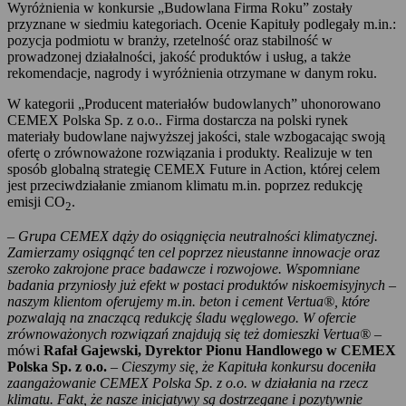
Wyróżnienia w konkursie „Budowlana Firma Roku” zostały
przyznane w siedmiu kategoriach. Ocenie Kapituły podlegały m.in.:
pozycja podmiotu w branży, rzetelność oraz stabilność w
prowadzonej działalności, jakość produktów i usług, a także
rekomendacje, nagrody i wyróżnienia otrzymane w danym roku.
W kategorii „Producent materiałów budowlanych” uhonorowano
CEMEX Polska Sp. z o.o.. Firma dostarcza na polski rynek
materiały budowlane najwyższej jakości, stale wzbogacając swoją
ofertę o zrównoważone rozwiązania i produkty. Realizuje w ten
sposób globalną strategię CEMEX Future in Action, której celem
jest przeciwdziałanie zmianom klimatu m.in. poprzez redukcję
emisji CO
.
2
–
Grupa CEMEX dąży do osiągnięcia neutralności klimatycznej.
Zamierzamy osiągnąć ten cel poprzez nieustanne innowacje oraz
szeroko zakrojone prace badawcze i rozwojowe. Wspomniane
badania przyniosły już efekt w postaci produktów niskoemisyjnych –
naszym klientom oferujemy m.in. beton i cement Vertua®, które
pozwalają na znaczącą redukcję śladu węglowego. W ofercie
zrównoważonych rozwiązań znajdują się też domieszki Vertua®
–
mówi
Rafał Gajewski, Dyrektor Pionu Handlowego w CEMEX
Polska Sp. z o.o.
–
Cieszymy się, że Kapituła konkursu doceniła
zaangażowanie CEMEX Polska Sp. z o.o. w działania na rzecz
klimatu. Fakt, że nasze inicjatywy są dostrzegane i pozytywnie