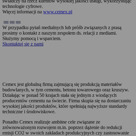
świadczy na rzecz klientów wysokiej jakości usługi, wykorzystując
technologie cyfrowe.
Więcej informacji na
www.cemex.pl
W przypadku pytań medialnych lub próśb związanych z prasą
prosimy o kontakt z naszym zespołem ds. relacji z mediami.
Służymy pomocą i wsparciem.
Skontaktuj się z nami
Zadzwoń teraz
Cemex jest globalną firmą zajmującą się produkcją materiałów
budowlanych, w tym cementu, betonu towarowego oraz kruszyw.
Działając w ponad 50 krajach stała się jednym z wiodących
producentów cementu na świecie. Firma skupia się na dostarczaniu
wysokiej jakości produktów, które spełniają najwyższe standardy
techniczne i środowiskowe.
Ponadto Cemex realizuje ambitne cele związane ze
zrównoważonym rozwojem m.in. poprzez dążenie do redukcji
emisji CO2 w swoich zakładach produkcyjnych czy zastosowanie