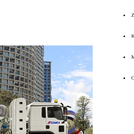
Z
K
M
O
O
do