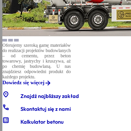
Oferujemy szeroką gamę materiałów
do realizacji projektów budowlanych
– od cementu, przez beton
towarowy, jastrychy i kruszywa, aż
po chemię budowlaną. U nas
znajdziesz odpowiedni produkt do
każdego projektu.
Dowiedz się więcej
location_on
Znajdź najbliższy zakład
phone
Skontaktuj się z nami
calculate
Kalkulator betonu