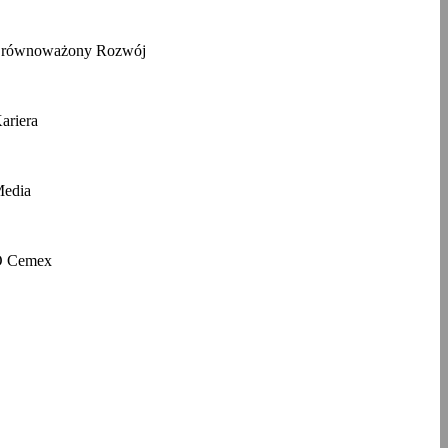
równoważony Rozwój
ariera
edia
 Cemex
ferujemy szeroką gamę materiałów
 realizacji projektów budowlanych