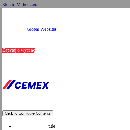
Skip to Main Content
Global Websites
Kalkulatory
Niniejsza s
Lokalizacje
Kontakt
Zapytaj o wycenę
Wykorzystujemy pliki 
analizować ruch w nas
partnerom społecznoś
danymi otrzymanymi o
Prywatności.
Pokaż szczegóły
Click to Configure Contents
title