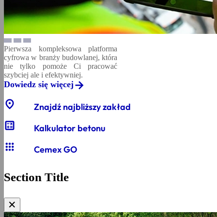
Pierwsza kompleksowa platforma
cyfrowa w branży budowlanej, która
nie tylko pomoże Ci pracować
szybciej ale i efektywniej.
Dowiedz się więcej
location_on
Znajdź najbliższy zakład
calculate
Kalkulator betonu
apps
Cemex GO
Section Title
✕