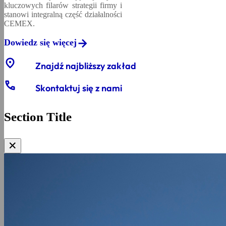
kluczowych filarów strategii firmy i
stanowi integralną część działalności
CEMEX.
Dowiedz się więcej
location_on
Znajdź najbliższy zakład
phone
Skontaktuj się z nami
Section Title
✕