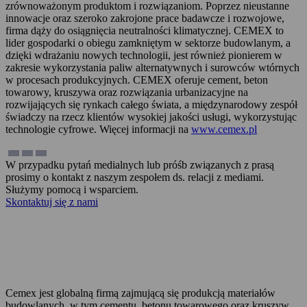
zrównoważonym produktom i rozwiązaniom. Poprzez nieustanne
innowacje oraz szeroko zakrojone prace badawcze i rozwojowe,
firma dąży do osiągnięcia neutralności klimatycznej. CEMEX to
lider gospodarki o obiegu zamkniętym w sektorze budowlanym, a
dzięki wdrażaniu nowych technologii, jest również pionierem w
zakresie wykorzystania paliw alternatywnych i surowców wtórnych
w procesach produkcyjnych. CEMEX oferuje cement, beton
towarowy, kruszywa oraz rozwiązania urbanizacyjne na
rozwijających się rynkach całego świata, a międzynarodowy zespół
świadczy na rzecz klientów wysokiej jakości usługi, wykorzystując
technologie cyfrowe. Więcej informacji na
www.cemex.pl
W przypadku pytań medialnych lub próśb związanych z prasą
prosimy o kontakt z naszym zespołem ds. relacji z mediami.
Służymy pomocą i wsparciem.
Skontaktuj się z nami
Zadzwoń teraz
Cemex jest globalną firmą zajmującą się produkcją materiałów
budowlanych, w tym cementu, betonu towarowego oraz kruszyw.