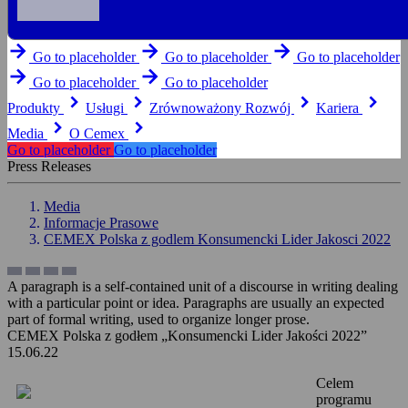
arrow_forward
arrow_forward
arrow_forward
Go to placeholder
Go to placeholder
Go to placeholder
arrow_forward
arrow_forward
Go to placeholder
Go to placeholder
keyboard_arrow_right
keyboard_arrow_right
keyboard_arrow_right
keyboard_arrow_right
Produkty
Usługi
Zrównoważony Rozwój
Kariera
keyboard_arrow_right
keyboard_arrow_right
Media
O Cemex
Go to placeholder
Go to placeholder
Press Releases
Media
Informacje Prasowe
CEMEX Polska z godlem Konsumencki Lider Jakosci 2022
A paragraph is a self-contained unit of a discourse in writing dealing
with a particular point or idea. Paragraphs are usually an expected
part of formal writing, used to organize longer prose.
CEMEX Polska z godłem „Konsumencki Lider Jakości 2022”
15.06.22
Celem
programu