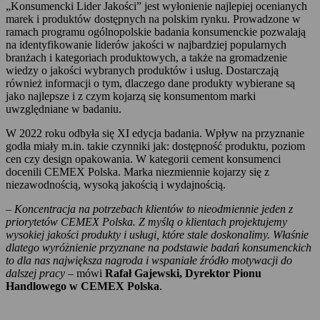
„Konsumencki Lider Jakości” jest wyłonienie najlepiej ocenianych
marek i produktów dostępnych na polskim rynku. Prowadzone w
ramach programu ogólnopolskie badania konsumenckie pozwalają
na identyfikowanie liderów jakości w najbardziej popularnych
branżach i kategoriach produktowych, a także na gromadzenie
wiedzy o jakości wybranych produktów i usług. Dostarczają
również informacji o tym, dlaczego dane produkty wybierane są
jako najlepsze i z czym kojarzą się konsumentom marki
uwzględniane w badaniu.
W 2022 roku odbyła się XI edycja badania. Wpływ na przyznanie
godła miały m.in. takie czynniki jak: dostępność produktu, poziom
cen czy design opakowania. W kategorii cement konsumenci
docenili CEMEX Polska. Marka niezmiennie kojarzy się z
niezawodnością, wysoką jakością i wydajnością.
–
Koncentracja na potrzebach klientów to nieodmiennie jeden z
priorytetów CEMEX Polska. Z myślą o klientach projektujemy
wysokiej jakości produkty i usługi, które stale doskonalimy. Właśnie
dlatego wyróżnienie przyznane na podstawie badań konsumenckich
to dla nas największa nagroda i wspaniałe źródło motywacji do
dalszej pracy
– mówi
Rafał Gajewski, Dyrektor Pionu
Handlowego w CEMEX Polska
.