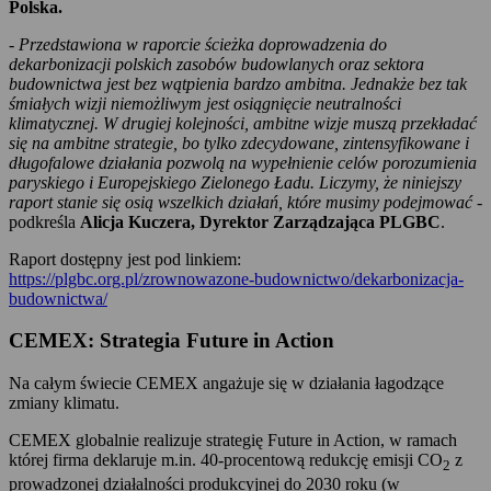
Polska.
-
Przedstawiona w raporcie ścieżka doprowadzenia do
dekarbonizacji polskich zasobów budowlanych oraz sektora
budownictwa jest bez wątpienia bardzo ambitna. Jednakże bez tak
śmiałych wizji niemożliwym jest osiągnięcie neutralności
klimatycznej. W drugiej kolejności, ambitne wizje muszą przekładać
się na ambitne strategie, bo tylko zdecydowane, zintensyfikowane i
długofalowe działania pozwolą na wypełnienie celów porozumienia
paryskiego i Europejskiego Zielonego Ładu. Liczymy, że niniejszy
raport stanie się osią wszelkich działań, które musimy podejmować
-
podkreśla
Alicja Kuczera, Dyrektor Zarządzająca PLGBC
.
Raport dostępny jest pod linkiem:
https://plgbc.org.pl/zrownowazone-budownictwo/dekarbonizacja-
budownictwa/
CEMEX: Strategia Future in Action
Na całym świecie CEMEX angażuje się w działania łagodzące
zmiany klimatu.
CEMEX globalnie realizuje strategię Future in Action, w ramach
której firma deklaruje m.in. 40-procentową redukcję emisji CO
z
2
prowadzonej działalności produkcyjnej do 2030 roku (w