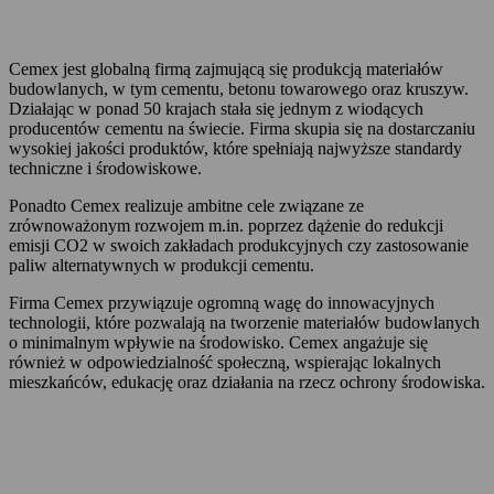
Cemex jest globalną firmą zajmującą się produkcją materiałów
budowlanych, w tym cementu, betonu towarowego oraz kruszyw.
Działając w ponad 50 krajach stała się jednym z wiodących
producentów cementu na świecie. Firma skupia się na dostarczaniu
wysokiej jakości produktów, które spełniają najwyższe standardy
techniczne i środowiskowe.
Ponadto Cemex realizuje ambitne cele związane ze
zrównoważonym rozwojem m.in. poprzez dążenie do redukcji
emisji CO2 w swoich zakładach produkcyjnych czy zastosowanie
paliw alternatywnych w produkcji cementu.
Firma Cemex przywiązuje ogromną wagę do innowacyjnych
technologii, które pozwalają na tworzenie materiałów budowlanych
o minimalnym wpływie na środowisko. Cemex angażuje się
również w odpowiedzialność społeczną, wspierając lokalnych
mieszkańców, edukację oraz działania na rzecz ochrony środowiska.
Informacje prasowe
Kariera
Raporty