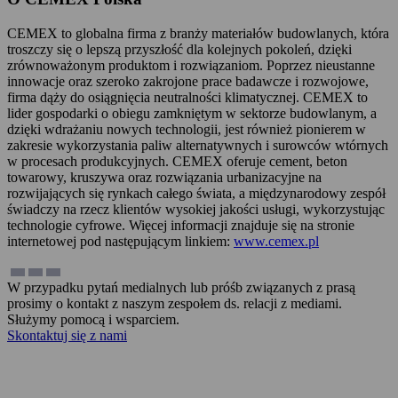
CEMEX to globalna firma z branży materiałów budowlanych, która
troszczy się o lepszą przyszłość dla kolejnych pokoleń, dzięki
zrównoważonym produktom i rozwiązaniom. Poprzez nieustanne
innowacje oraz szeroko zakrojone prace badawcze i rozwojowe,
firma dąży do osiągnięcia neutralności klimatycznej. CEMEX to
lider gospodarki o obiegu zamkniętym w sektorze budowlanym, a
dzięki wdrażaniu nowych technologii, jest również pionierem w
zakresie wykorzystania paliw alternatywnych i surowców wtórnych
w procesach produkcyjnych. CEMEX oferuje cement, beton
towarowy, kruszywa oraz rozwiązania urbanizacyjne na
rozwijających się rynkach całego świata, a międzynarodowy zespół
świadczy na rzecz klientów wysokiej jakości usługi, wykorzystując
technologie cyfrowe. Więcej informacji znajduje się na stronie
internetowej pod następującym linkiem:
www.cemex.pl
W przypadku pytań medialnych lub próśb związanych z prasą
prosimy o kontakt z naszym zespołem ds. relacji z mediami.
Służymy pomocą i wsparciem.
Skontaktuj się z nami
Zadzwoń teraz