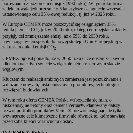
porównaniu z poziomem emisji z 1990 roku). W tym roku firma
zadeklarowała jednocześnie o 5 lat szybsze osiągnięcie wcześniej
ustanowionego celu 35%-owej redukcji, tj. już w 2025 roku.
W Europie CEMEX może poszczycić się osiągnięciem 35%
redukcji emisji CO
już w 2020 roku, dlatego europejskie zakłady
2
przyjęły cel zmniejszenia emisji aż o 55% do 2030 roku,
nawiązując w ten sposób do nowej strategii Unii Europejskiej w
zakresie redukcji emisji CO
.
2
CEMEX ogłosił ponadto, że w 2050 roku chce dostarczać swoim
klientom na całym świecie wyłącznie beton o zerowym śladzie
węglowym.
Kluczem do realizacji ambitnych zamierzeń jest poszukiwanie i
wdrażanie nowych, niskoemisyjnych produktów, technologii i
rozwiązań budowlanych.
W tym roku oferta CEMEX Polska wzbogaciła się m.in. o
niskoemisyjne betony oraz cement Vertua®. Planowany dalszy
rozwój portfolio produktów Vertua® pozwoli osiągnąć nie tylko
wewnętrzne cele klimatyczne firmy, ale również te, które stawiają
przed sobą klienci w łańcuchu dostaw.
O CEMEX Polska