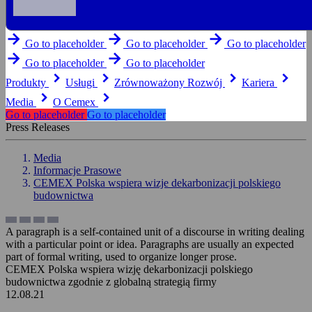
arrow_forward
arrow_forward
arrow_forward
Go to placeholder
Go to placeholder
Go to placeholder
arrow_forward
arrow_forward
Go to placeholder
Go to placeholder
keyboard_arrow_right
keyboard_arrow_right
keyboard_arrow_right
keyboard_arrow_right
Produkty
Usługi
Zrównoważony Rozwój
Kariera
keyboard_arrow_right
keyboard_arrow_right
Media
O Cemex
Go to placeholder
Go to placeholder
Press Releases
Media
Informacje Prasowe
CEMEX Polska wspiera wizje dekarbonizacji polskiego
budownictwa
A paragraph is a self-contained unit of a discourse in writing dealing
with a particular point or idea. Paragraphs are usually an expected
part of formal writing, used to organize longer prose.
CEMEX Polska wspiera wizję dekarbonizacji polskiego
budownictwa zgodnie z globalną strategią firmy
12.08.21