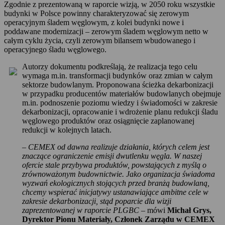
Zgodnie z prezentowaną w raporcie wizją, w 2050 roku wszystkie
budynki w Polsce powinny charakteryzować się zerowym
operacyjnym śladem węglowym, z kolei budynki nowe i
poddawane modernizacji – zerowym śladem węglowym netto w
całym cyklu życia, czyli zerowym bilansem wbudowanego i
operacyjnego śladu węglowego.
Autorzy dokumentu podkreślają, że realizacja tego celu
wymaga m.in. transformacji budynków oraz zmian w całym
sektorze budowlanym. Proponowana ścieżka dekarbonizacji
w przypadku producentów materiałów budowlanych obejmuje
m.in. podnoszenie poziomu wiedzy i świadomości w zakresie
dekarbonizacji, opracowanie i wdrożenie planu redukcji śladu
węglowego produktów oraz osiągnięcie zaplanowanej
redukcji w kolejnych latach.
–
CEMEX od dawna realizuje działania, których celem jest
znaczące ograniczenie emisji dwutlenku węgla. W naszej
ofercie stale przybywa produktów, powstających z myślą o
zrównoważonym budownictwie. Jako organizacja świadoma
wyzwań ekologicznych stojących przed branżą budowlaną,
chcemy wspierać inicjatywy ustanawiające ambitne cele w
zakresie dekarbonizacji, stąd poparcie dla wizji
zaprezentowanej w raporcie PLGBC
– mówi
Michał Grys,
Dyrektor Pionu Materiały, Członek Zarządu w CEMEX