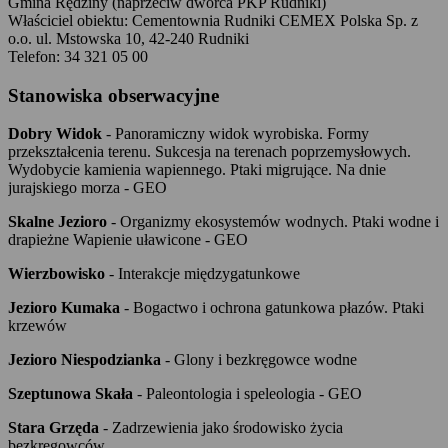
Gmina Rędziny (naprzeciw dworca PKP Rudniki)
Właściciel obiektu: Cementownia Rudniki CEMEX Polska Sp. z
o.o. ul. Mstowska 10, 42-240 Rudniki
Telefon: 34 321 05 00
Stanowiska obserwacyjne
Dobry Widok
- Panoramiczny widok wyrobiska. Formy
przekształcenia terenu. Sukcesja na terenach poprzemysłowych.
Wydobycie kamienia wapiennego. Ptaki migrujące. Na dnie
jurajskiego morza - GEO
Skalne Jezioro
- Organizmy ekosystemów wodnych. Ptaki wodne i
drapieżne Wapienie uławicone - GEO
Wierzbowisko
- Interakcje międzygatunkowe
Jezioro Kumaka
- Bogactwo i ochrona gatunkowa płazów. Ptaki
krzewów
Jezioro Niespodzianka
- Glony i bezkręgowce wodne
Szeptunowa Skała
- Paleontologia i speleologia - GEO
Stara Grzęda
- Zadrzewienia jako środowisko życia
bezkręgowców