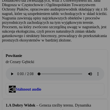
Dodatkowo dla zwiedzających, wraz z Uniwersytetem im. Jana
Długosza w Częstochowie i Ogólnopolskim Towarzystwem
Ochrony Ptaków, opracowano audioprzewodnik składający się z 16
nagrań, które są uzupełnieniem tablic wchodzących w skład ścieżki.
Nagrania zawierają opisy najciekawszych obiektów i procesów
przyrodniczych zachodzących na tym wyjątkowym terenie.
Procesem, na który zwrócono szczególną uwagę w nagraniach, jest
sukcesja ekologiczna, czyli proces naturalnych zmian składu
gatunkowego i struktury biocenozy, prowadzący do przekształcania
prostszych ekosystemów w bardziej złożone.
Powitanie
dr Cezary Gębicki
Stáhnout audio
1.A Dobry Widok
– Geneza rzeźby terenu. Dynamika