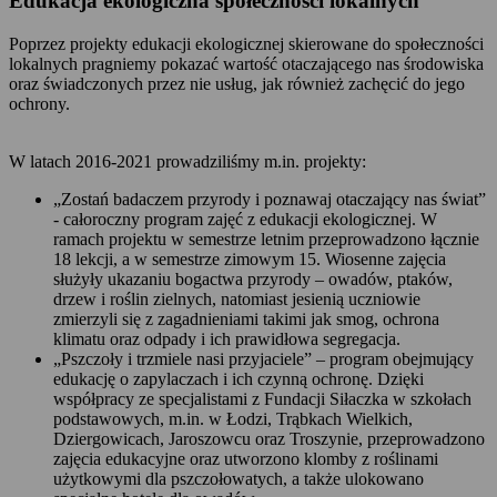
Edukacja ekologiczna społeczności lokalnych
Poprzez projekty edukacji ekologicznej skierowane do społeczności
lokalnych pragniemy pokazać wartość otaczającego nas środowiska
oraz świadczonych przez nie usług, jak również zachęcić do jego
ochrony.
W latach 2016-2021 prowadziliśmy m.in. projekty:
„Zostań badaczem przyrody i poznawaj otaczający nas świat”
- całoroczny program zajęć z edukacji ekologicznej. W
ramach projektu w semestrze letnim przeprowadzono łącznie
18 lekcji, a w semestrze zimowym 15. Wiosenne zajęcia
służyły ukazaniu bogactwa przyrody – owadów, ptaków,
drzew i roślin zielnych, natomiast jesienią uczniowie
zmierzyli się z zagadnieniami takimi jak smog, ochrona
klimatu oraz odpady i ich prawidłowa segregacja.
„Pszczoły i trzmiele nasi przyjaciele” – program obejmujący
edukację o zapylaczach i ich czynną ochronę. Dzięki
współpracy ze specjalistami z Fundacji Siłaczka w szkołach
podstawowych, m.in. w Łodzi, Trąbkach Wielkich,
Dziergowicach, Jaroszowcu oraz Troszynie, przeprowadzono
zajęcia edukacyjne oraz utworzono klomby z roślinami
użytkowymi dla pszczołowatych, a także ulokowano