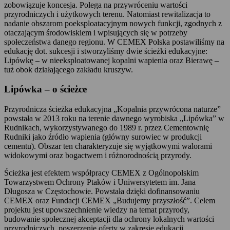
zobowiązuje koncesja. Polega na przywróceniu wartości
przyrodniczych i użytkowych terenu. Natomiast rewitalizacja to
nadanie obszarom poeksploatacyjnym nowych funkcji, zgodnych z
otaczającym środowiskiem i wpisujących się w potrzeby
społeczeństwa danego regionu. W CEMEX Polska postawiliśmy na
edukację dot. sukcesji i stworzyliśmy dwie ścieżki edukacyjne:
Lipówkę – w nieeksploatowanej kopalni wapienia oraz Bierawę –
tuż obok działającego zakładu kruszyw.
Lipówka – o ścieżce
Przyrodnicza ścieżka edukacyjna „Kopalnia przywrócona naturze”
powstała w 2013 roku na terenie dawnego wyrobiska „Lipówka” w
Rudnikach, wykorzystywanego do 1989 r. przez Cementownię
Rudniki jako źródło wapienia (główny surowiec w produkcji
cementu). Obszar ten charakteryzuje się wyjątkowymi walorami
widokowymi oraz bogactwem i różnorodnością przyrody.
Ścieżka jest efektem współpracy CEMEX z Ogólnopolskim
Towarzystwem Ochrony Ptaków i Uniwersytetem im. Jana
Długosza w Częstochowie. Powstała dzięki dofinansowaniu
CEMEX oraz Fundacji CEMEX „Budujemy przyszłość”. Celem
projektu jest upowszechnienie wiedzy na temat przyrody,
budowanie społecznej akceptacji dla ochrony lokalnych wartości
przyrodniczych, poszerzenie oferty w zakresie edukacji