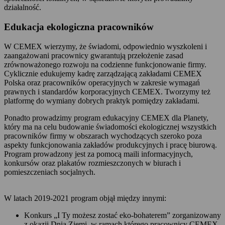
działalność.
Edukacja ekologiczna pracowników
W CEMEX wierzymy, że świadomi, odpowiednio wyszkoleni i
zaangażowani pracownicy gwarantują przełożenie zasad
zrównoważonego rozwoju na codzienne funkcjonowanie firmy.
Cyklicznie edukujemy kadrę zarządzającą zakładami CEMEX
Polska oraz pracowników operacyjnych w zakresie wymagań
prawnych i standardów korporacyjnych CEMEX. Tworzymy też
platformę do wymiany dobrych praktyk pomiędzy zakładami.
Ponadto prowadzimy program edukacyjny CEMEX dla Planety,
który ma na celu budowanie świadomości ekologicznej wszystkich
pracowników firmy w obszarach wychodzących szeroko poza
aspekty funkcjonowania zakładów produkcyjnych i pracę biurową.
Program prowadzony jest za pomocą maili informacyjnych,
konkursów oraz plakatów rozmieszczonych w biurach i
pomieszczeniach socjalnych.
W latach 2019-2021 program objął między innymi:
Konkurs „I Ty możesz zostać eko-bohaterem” zorganizowany
z okazji Dnia Ziemi, w ramach którego pracownicy CEMEX