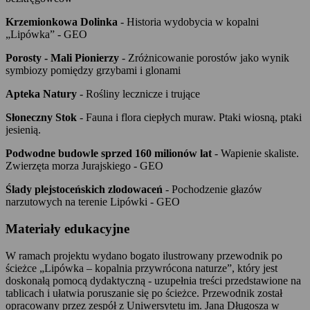
Krzemionkowa Dolinka
- Historia wydobycia w kopalni
„Lipówka” - GEO
Porosty - Mali Pionierzy
- Zróżnicowanie porostów jako wynik
symbiozy pomiędzy grzybami i glonami
Apteka Natury
- Rośliny lecznicze i trujące
Słoneczny Stok
- Fauna i flora ciepłych muraw. Ptaki wiosną, ptaki
jesienią.
Podwodne budowle sprzed 160 milionów lat
- Wapienie skaliste.
Zwierzęta morza Jurajskiego - GEO
Ślady plejstoceńskich zlodowaceń
- Pochodzenie głazów
narzutowych na terenie Lipówki - GEO
Materiały edukacyjne
W ramach projektu wydano bogato ilustrowany przewodnik po
ścieżce „Lipówka – kopalnia przywrócona naturze”, który jest
doskonałą pomocą dydaktyczną - uzupełnia treści przedstawione na
tablicach i ułatwia poruszanie się po ścieżce. Przewodnik został
opracowany przez zespół z Uniwersytetu im. Jana Długosza w