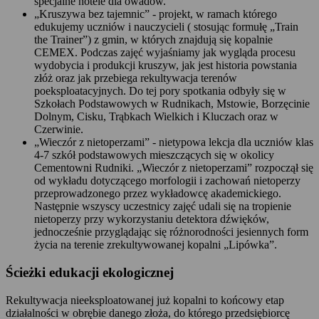
specjalne hotele dla owadów.
„Kruszywa bez tajemnic” - projekt, w ramach którego
edukujemy uczniów i nauczycieli ( stosując formułę „Train
the Trainer”) z gmin, w których znajdują się kopalnie
CEMEX. Podczas zajęć wyjaśniamy jak wygląda procesu
wydobycia i produkcji kruszyw, jak jest historia powstania
złóż oraz jak przebiega rekultywacja terenów
poeksploatacyjnych. Do tej pory spotkania odbyły się w
Szkołach Podstawowych w Rudnikach, Mstowie, Borzęcinie
Dolnym, Cisku, Trąbkach Wielkich i Kluczach oraz w
Czerwinie.
„Wieczór z nietoperzami” - nietypowa lekcja dla uczniów klas
4-7 szkół podstawowych mieszczących się w okolicy
Cementowni Rudniki. „Wieczór z nietoperzami” rozpoczął się
od wykładu dotyczącego morfologii i zachowań nietoperzy
przeprowadzonego przez wykładowcę akademickiego.
Następnie wszyscy uczestnicy zajęć udali się na tropienie
nietoperzy przy wykorzystaniu detektora dźwięków,
jednocześnie przyglądając się różnorodności jesiennych form
życia na terenie zrekultywowanej kopalni „Lipówka”.
Ścieżki edukacji ekologicznej
Rekultywacja nieeksploatowanej już kopalni to końcowy etap
działalności w obrębie danego złoża, do którego przedsiębiorcę