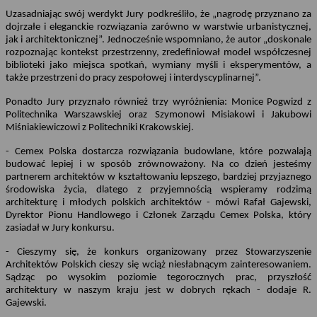
Uzasadniając swój werdykt Jury podkreśliło, że „nagrodę przyznano za
dojrzałe i eleganckie rozwiązania zarówno w warstwie urbanistycznej,
jak i architektonicznej”. Jednocześnie wspomniano, że autor „doskonale
rozpoznając kontekst przestrzenny, zredefiniował model współczesnej
biblioteki jako miejsca spotkań, wymiany myśli i eksperymentów, a
także przestrzeni do pracy zespołowej i
interdyscyplinarnej”.
Ponadto Jury przyznało również trzy wyróżnienia: Monice Pogwizd z
Politechnika Warszawskiej oraz Szymonowi Misiakowi i Jakubowi
Miśniakiewiczowi z Politechniki Krakowskiej.
- Cemex Polska dostarcza rozwiązania budowlane, które pozwalają
budować lepiej i w sposób zrównoważony. Na co dzień jesteśmy
partnerem architektów w kształtowaniu lepszego, bardziej przyjaznego
środowiska życia, dlatego z przyjemnością wspieramy rodzimą
architekturę i młodych polskich architektów - mówi Rafał Gajewski,
Dyrektor Pionu Handlowego i Członek Zarządu Cemex Polska, który
zasiadał w Jury konkursu.
- Cieszymy się, że konkurs organizowany przez Stowarzyszenie
Architektów Polskich cieszy się wciąż niesłabnącym zainteresowaniem.
Sądząc po wysokim poziomie tegorocznych prac, przyszłość
architektury w naszym kraju jest w dobrych rękach - dodaje R.
Gajewski.