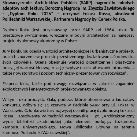
Stowarzyszenie Architektów Polskich (SARP) nagrodziło młodych
adeptów architektury. Doroczną Nagrodę im. Zbyszka Zawistowskiego
- „Dyplom Roku 2026” – otrzymał Łukasz Rossa, absolwent
Politechniki Warszawskiej
.
Partnerem Nagrody był Cemex Polska.
Dyplom Roku jest przyznawany przez SARP od 1964 roku. To
prestiżowe wyróżnienie, wręczane młodym architektom za najlepszy
projekt dyplomowy ukończony w Polsce.
Jury konkursu ocenia wartości architektoniczne i urbanistyczne projektu
oraz ich znaczenie w procesie przestrzennego kształtowania środowiska
życia człowieka. Ocena obejmuje wartości przestrzenne i plastyczne
pracy, jej wartość ideową, relację i wpływ na kształtowanie otoczenia, a
także nowatorstwo i poziom techniczny prezentowanych rozwiązań.
Eksperci biorą także pod uwagę rozwiązania w zakresie zagadnień
ekologicznych i energetycznych projektowanego obiektu.
W tym roku uroczysta Gala, podczas której uhonorowano laureatów
konkursu, odbyła się 11 czerwca w siedzibie SARP przy ul. Foksal w
Warszawie. Członkowie Jury najwyżej ocenili pracę dyplomową Łukasza
Rossa - absolwenta Politechniki Warszawskiej - pt. „Architektoniczny
wyraz biblioteki akademickiej jako element budujący tożsamość
kampusu uniwersyteckiego. Nowa Biblioteka Główna na terenie
kampusu Politechniki Warszawskiej”.