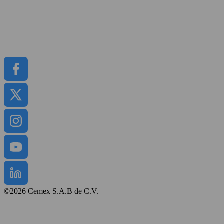
Informacje prasowe
Kariera
Raporty
CEMEX GO
©2026 Cemex S.A.B de C.V.
Regulamin strony
Polityka prywatności
Mapa strony