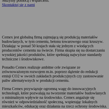
Służymy pomocą i wsparciem.
Skontaktuj się z nami
Zadzwoń teraz
Cemex jest globalną firmą zajmującą się produkcją materiałów
budowlanych, w tym cementu, betonu towarowego oraz kruszyw.
Działając w ponad 50 krajach stała się jednym z wiodących
producentów cementu na świecie. Firma skupia się na dostarczaniu
wysokiej jakości produktów, które spełniają najwyższe standardy
techniczne i środowiskowe.
Ponadto Cemex realizuje ambitne cele związane ze
zrównoważonym rozwojem m.in. poprzez dążenie do redukcji
emisji CO2 w swoich zakładach produkcyjnych czy zastosowanie
paliw alternatywnych w produkcji cementu.
Firma Cemex przywiązuje ogromną wagę do innowacyjnych
technologii, które pozwalają na tworzenie materiałów budowlanych
o minimalnym wpływie na środowisko. Cemex angażuje się
również w odpowiedzialność społeczną, wspierając lokalnych
mieszkańców, edukację oraz działania na rzecz ochrony środowiska.