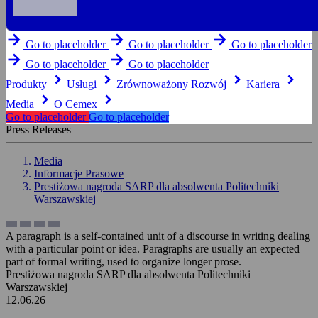
arrow_forward
arrow_forward
arrow_forward
Go to placeholder
Go to placeholder
Go to placeholder
arrow_forward
arrow_forward
Go to placeholder
Go to placeholder
keyboard_arrow_right
keyboard_arrow_right
keyboard_arrow_right
keyboard_arrow_right
Produkty
Usługi
Zrównoważony Rozwój
Kariera
keyboard_arrow_right
keyboard_arrow_right
Media
O Cemex
Go to placeholder
Go to placeholder
Press Releases
Media
Informacje Prasowe
Prestiżowa nagroda SARP dla absolwenta Politechniki
Warszawskiej
A paragraph is a self-contained unit of a discourse in writing dealing
with a particular point or idea. Paragraphs are usually an expected
part of formal writing, used to organize longer prose.
Prestiżowa nagroda SARP dla absolwenta Politechniki
Warszawskiej
12.06.26