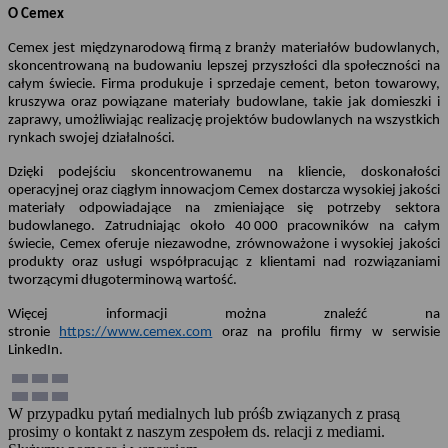
O Cemex
Cemex jest międzynarodową firmą z branży materiałów budowlanych,
skoncentrowaną na budowaniu lepszej przyszłości dla społeczności na
całym świecie. Firma produkuje i sprzedaje cement, beton towarowy,
kruszywa oraz powiązane materiały budowlane, takie jak domieszki i
zaprawy, umożliwiając realizację projektów budowlanych na wszystkich
rynkach swojej działalności.
Dzięki podejściu skoncentrowanemu na kliencie, doskonałości
operacyjnej oraz ciągłym innowacjom Cemex dostarcza wysokiej jakości
materiały odpowiadające na zmieniające się potrzeby sektora
budowlanego. Zatrudniając około 40 000 pracowników na całym
świecie, Cemex oferuje niezawodne, zrównoważone i wysokiej jakości
produkty oraz usługi współpracując z klientami nad rozwiązaniami
tworzącymi długoterminową wartość.
Więcej informacji można znaleźć na
stronie
https://www.cemex.com
oraz na profilu firmy w serwisie
LinkedIn.
W przypadku pytań medialnych lub próśb związanych z prasą
prosimy o kontakt z naszym zespołem ds. relacji z mediami.