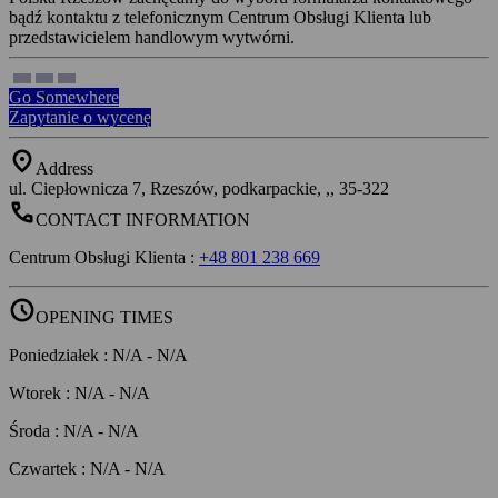
bądź kontaktu z telefonicznym Centrum Obsługi Klienta lub
przedstawicielem handlowym wytwórni.
Go Somewhere
Zapytanie o wycenę
location_on
Address
ul. Ciepłownicza 7, Rzeszów, podkarpackie, ,, 35-322
call
CONTACT INFORMATION
Centrum Obsługi Klienta
:
+48 801 238 669
schedule
OPENING TIMES
Poniedziałek
:
N/A
-
N/A
Wtorek
:
N/A
-
N/A
Środa
:
N/A
-
N/A
Czwartek
:
N/A
-
N/A