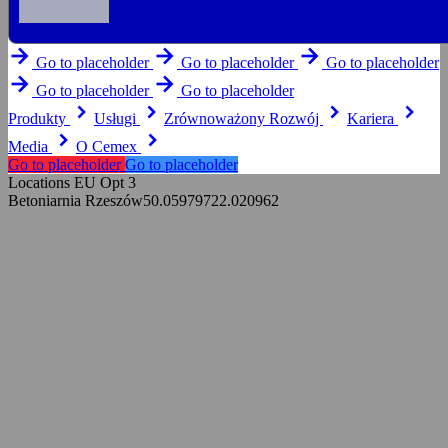
arrow_forward
arrow_forward
arrow_forward
Go to placeholder
Go to placeholder
Go to placeholder
arrow_forward
arrow_forward
Go to placeholder
Go to placeholder
keyboard_arrow_right
keyboard_arrow_right
keyboard_arrow_right
keyboard_arrow_right
Produkty
Usługi
Zrównoważony Rozwój
Kariera
keyboard_arrow_right
keyboard_arrow_right
Media
O Cemex
Go to placeholder
Go to placeholder
Locations EU Opt 3
Betoniarnia Rzeszów
50.059797
22.020962