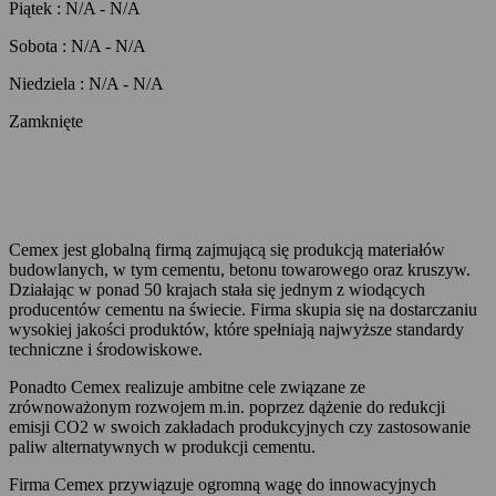
Piątek
:
N/A
-
N/A
Sobota
:
N/A
-
N/A
Niedziela
:
N/A
-
N/A
Zamknięte
Cemex jest globalną firmą zajmującą się produkcją materiałów
budowlanych, w tym cementu, betonu towarowego oraz kruszyw.
Działając w ponad 50 krajach stała się jednym z wiodących
producentów cementu na świecie. Firma skupia się na dostarczaniu
wysokiej jakości produktów, które spełniają najwyższe standardy
techniczne i środowiskowe.
Ponadto Cemex realizuje ambitne cele związane ze
zrównoważonym rozwojem m.in. poprzez dążenie do redukcji
emisji CO2 w swoich zakładach produkcyjnych czy zastosowanie
paliw alternatywnych w produkcji cementu.
Firma Cemex przywiązuje ogromną wagę do innowacyjnych