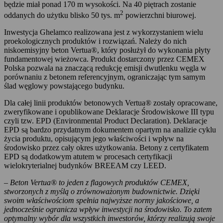
będzie miał ponad 170 m wysokości. Na 40 piętrach zostanie
2
oddanych do użytku blisko 50 tys. m
powierzchni biurowej.
Inwestycja Ghelamco realizowana jest z wykorzystaniem wielu
proekologicznych produktów i rozwiązań. Należy do nich
niskoemisyjny beton Vertua®, który posłużył do wykonania płyty
fundamentowej wieżowca. Produkt dostarczony przez CEMEX
Polska pozwala na znaczącą redukcję emisji dwutlenku węgla w
porównaniu z betonem referencyjnym, ograniczając tym samym
ślad węglowy powstającego budynku.
Dla całej linii produktów betonowych Vertua® zostały opracowane,
zweryfikowane i opublikowane Deklaracje Środowiskowe III typu
czyli tzw. EPD (Environmental Product Declaration). Deklaracje
EPD są bardzo przydatnym dokumentem opartym na analizie cyklu
życia produktu, opisującym jego właściwości i wpływ na
środowisko przez cały okres użytkowania. Betony z certyfikatem
EPD są dodatkowym atutem w procesach certyfikacji
wielokryterialnej budynków BREEAM czy LEED.
–
Beton Vertua® to jeden z flagowych produktów CEMEX,
stworzonych z myślą o zrównoważonym budownictwie. Dzięki
swoim właściwościom spełnia najwyższe normy jakościowe, a
jednocześnie ogranicza wpływ inwestycji na środowisko. To zatem
optymalny wybór dla wszystkich inwestorów, którzy realizują swoje