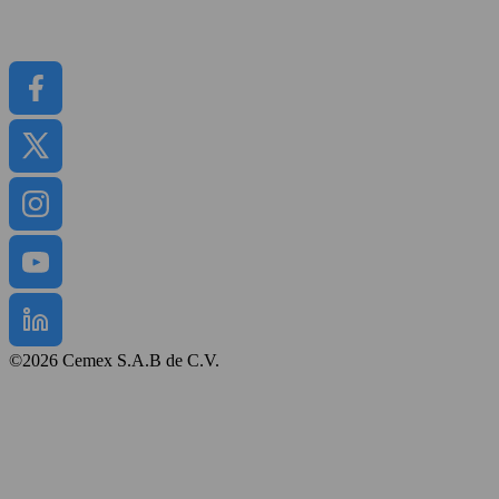
Raporty
CEMEX GO
©2026 Cemex S.A.B de C.V.
Regulamin strony
Polityka prywatności
Mapa strony