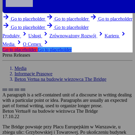
arrow_forward
arrow_forward
arrow_forward
Go to placeholder
Go to placeholder
Go to placeholder
arrow_forward
arrow_forward
Go to placeholder
Go to placeholder
keyboard_arrow_right
keyboard_arrow_right
keyboard_arrow_right
keyboard_arrow_right
Produkty
Usługi
Zrównoważony Rozwój
Kariera
keyboard_arrow_right
keyboard_arrow_right
Media
O Cemex
Go to placeholder
Go to placeholder
Press Releases
Media
Informacje Prasowe
Beton Vertua na budowie wiezowca The Bridge
A paragraph is a self-contained unit of a discourse in writing dealing
with a particular point or idea. Paragraphs are usually an expected
part of formal writing, used to organize longer prose.
Beton Vertua® na budowie wieżowca The Bridge
17.10.22
The Bridge powstaje przy Placu Europejskim w Warszawie, u
zbiegu ulic: Grzybowskiej i Towarowej. Po ukończeniu budynek