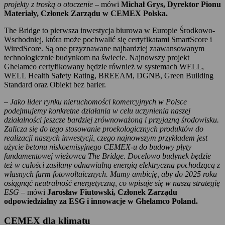
projekty z troską o otoczenie
– mówi
Michał Grys, Dyrektor Pionu
Materiały, Członek Zarządu w CEMEX Polska.
The Bridge to pierwsza inwestycja biurowa w Europie Środkowo-
Wschodniej, która może pochwalić się certyfikatami SmartScore i
WiredScore. Są one przyznawane najbardziej zaawansowanym
technologicznie budynkom na świecie. Najnowszy projekt
Ghelamco certyfikowany będzie również w systemach WELL,
WELL Health Safety Rating, BREEAM, DGNB, Green Building
Standard oraz Obiekt bez barier.
–
Jako lider rynku nieruchomości komercyjnych w Polsce
podejmujemy konkretne działania w celu uczynienia naszej
działalności jeszcze bardziej zrównoważoną i przyjazną środowisku.
Zalicza się do tego stosowanie proekologicznych produktów do
realizacji naszych inwestycji, czego najnowszym przykładem jest
użycie betonu niskoemisyjnego CEMEX-u do budowy płyty
fundamentowej wieżowca The Bridge. Docelowo budynek będzie
też w całości zasilany odnawialną energią elektryczną pochodzącą z
własnych farm fotowoltaicznych. Mamy ambicję, aby do 2025 roku
osiągnąć neutralność energetyczną, co wpisuje się w naszą strategię
ESG
– mówi
Jarosław Fiutowski, Członek Zarządu
odpowiedzialny za ESG i innowacje w Ghelamco Poland.
CEMEX dla klimatu