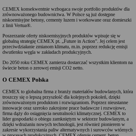
CEMEX konsekwentnie wzbogaca swoje portfolio produktów dla
zrównoważonego budownictwa. W Polsce są już dostępne
niskoemisyjne betony, cementy luzem i workowane oraz domieszki
z linii Vertua®.
Poszerzanie oferty niskoemisyjnych produktów wpisuje się w
globalną strategię CEMEX pt. „Future in Action”. Jej celem jest
przeciwdziałanie zmianom klimatu, m.in. poprzez redukcję emisji
dwutlenku węgla w zakładach produkcyjnych.
Do 2050 roku CEMEX zamierza dostarczać wszystkim klientom na
świecie beton o zerowej emisji CO2 netto.
O CEMEX Polska
CEMEX to globalna firma z branży materiałów budowlanych, która
troszczy się o lepszą przyszłość dla kolejnych pokoleń, dzięki
zrównoważonym produktom i rozwiązaniom. Poprzez nieustanne
innowacje oraz szeroko zakrojone prace badawcze i rozwojowe,
firma dąży do osiągnięcia neutralności klimatycznej. CEMEX to
lider gospodarki o obiegu zamkniętym w sektorze budowlanym, a
dzięki wdrażaniu nowych technologii, jest również pionierem w
zakresie wykorzystania paliw alternatywnych i surowców wtórnych
w procesach produkcyjnych. CEMEX oferuje cement, beton