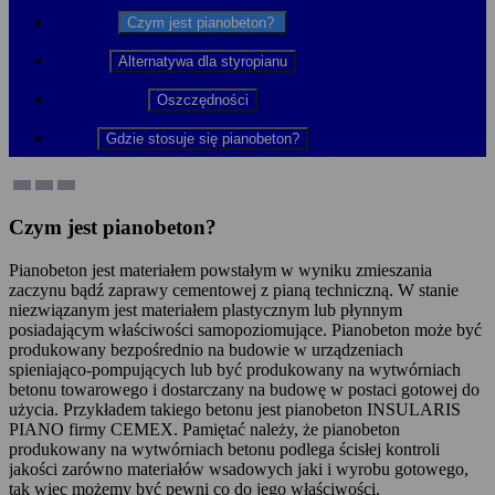
Czym jest pianobeton?
Alternatywa dla styropianu
Oszczędności
Gdzie stosuje się pianobeton?
Czym jest pianobeton?
Pianobeton jest materiałem powstałym w wyniku zmieszania
zaczynu bądź zaprawy cementowej z pianą techniczną. W stanie
niezwiązanym jest materiałem plastycznym lub płynnym
posiadającym właściwości samopoziomujące. Pianobeton może być
produkowany bezpośrednio na budowie w urządzeniach
spieniająco-pompujących lub być produkowany na wytwórniach
betonu towarowego i dostarczany na budowę w postaci gotowej do
użycia. Przykładem takiego betonu jest pianobeton INSULARIS
PIANO firmy CEMEX. Pamiętać należy, że pianobeton
produkowany na wytwórniach betonu podlega ścisłej kontroli
jakości zarówno materiałów wsadowych jaki i wyrobu gotowego,
tak więc możemy być pewni co do jego właściwości.