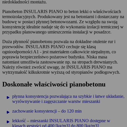
niedokładności montażu.
Pianobeton INSULARIS PIANO to beton lekki o właściwościach
termoizolacyjnych. Produkowany jest na betoniarni i dostarczany na
budowę w postaci płynnej betonowozami. Ze względu na swoją
konsystencję idealnie nadaje się do wykonania izolacji termicznej w
przypadku planowanego umieszczenia instalacji w posadzce.
Duża płynność pianobetonu pozwala na dokładne otulenie rur i
przewodów. INSULARIS PIANO cechuje się klasą
ognioodporności A1 - jest materiałem całkowicie niepalnym, co
poprawia bezpieczeństwo pożarowe budynku. Niska masa
natomiast umożliwia zastosowanie np. na stropach drewnianych.
Należy również zwrócić uwagę, że INSULARIS PIANO ma
wytrzymałość kilkukrotnie wyższą od styropianów podłogowych.
Doskonałe właściwości pianobetonu
płynna konsystencja pozwalająca na szybkie i łatwe układanie,
wyrównywanie i zagęszczanie warstw mieszanki
zachowanie konsystencji – do 120 min
lekkość – mieszanki INSULARIS PIANO dostępne w
klasach gęstości od 400 [kg/m3] do 800 [kg/m3]