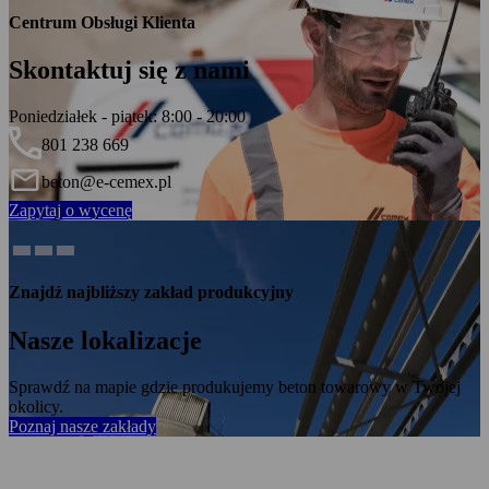
Centrum Obsługi Klienta
Skontaktuj się z nami
Poniedziałek - piątek: 8:00 - 20:00
801 238 669
beton@e-cemex.pl
Zapytaj o wycenę
Znajdź najbliższy zakład produkcyjny
Nasze lokalizacje
Sprawdź na mapie gdzie produkujemy beton towarowy w Twojej
okolicy.
Poznaj nasze zakłady