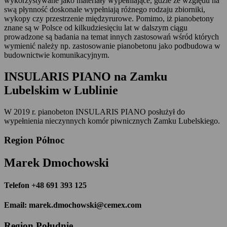
wykorzystywane jako materiały wypełniające, gdzie ze względu na
swą płynność doskonale wypełniają różnego rodzaju zbiorniki,
wykopy czy przestrzenie międzyrurowe. Pomimo, iż pianobetony
znane są w Polsce od kilkudziesięciu lat w dalszym ciągu
prowadzone są badania na temat innych zastosowań wśród których
wymienić należy np. zastosowanie pianobetonu jako podbudowa w
budownictwie komunikacyjnym.
INSULARIS PIANO na Zamku
Lubelskim w Lublinie
W 2019 r. pianobeton INSULARIS PIANO posłużył do
wypełnienia nieczynnych komór piwnicznych Zamku Lubelskiego.
Region Północ
Marek Dmochowski
Telefon +48 691 393 125
Email: marek.dmochowski@cemex.com
Region Południe