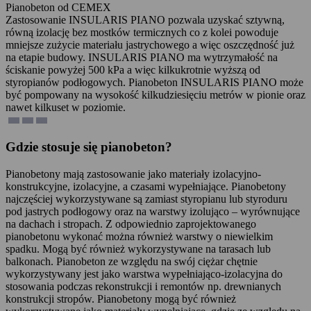
Pianobeton od CEMEX
Zastosowanie INSULARIS PIANO pozwala uzyskać sztywną,
równą izolację bez mostków termicznych co z kolei powoduje
mniejsze zużycie materiału jastrychowego a więc oszczędność już
na etapie budowy. INSULARIS PIANO ma wytrzymałość na
ściskanie powyżej 500 kPa a więc kilkukrotnie wyższą od
styropianów podłogowych. Pianobeton INSULARIS PIANO może
być pompowany na wysokość kilkudziesięciu metrów w pionie oraz
nawet kilkuset w poziomie.
Gdzie stosuje się pianobeton?
Pianobetony mają zastosowanie jako materiały izolacyjno-
konstrukcyjne, izolacyjne, a czasami wypełniające. Pianobetony
najczęściej wykorzystywane są zamiast styropianu lub styroduru
pod jastrych podłogowy oraz na warstwy izolująco – wyrównujące
na dachach i stropach. Z odpowiednio zaprojektowanego
pianobetonu wykonać można również warstwy o niewielkim
spadku. Mogą być również wykorzystywane na tarasach lub
balkonach. Pianobeton ze względu na swój ciężar chętnie
wykorzystywany jest jako warstwa wypełniająco-izolacyjna do
stosowania podczas rekonstrukcji i remontów np. drewnianych
konstrukcji stropów. Pianobetony mogą być również