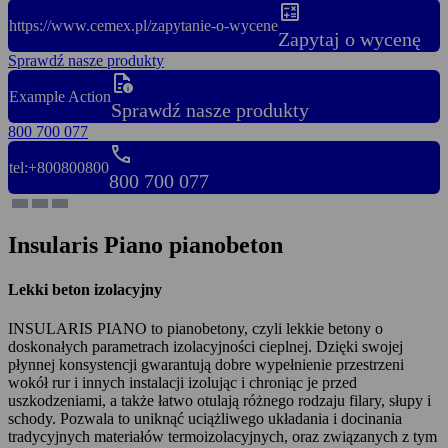
calculate
https://www.cemex.pl/zapytanie-o-wycene
Zapytaj o wycenę
Sprawdź nasze produkty
quick_reference
Example Action
Sprawdź nasze produkty
800 700 077
phone
tel:+800800800
800 700 077
Insularis Piano pianobeton
Lekki beton izolacyjny
INSULARIS PIANO to pianobetony, czyli lekkie betony o
doskonałych parametrach izolacyjności cieplnej. Dzięki swojej
płynnej konsystencji gwarantują dobre wypełnienie przestrzeni
wokół rur i innych instalacji izolując i chroniąc je przed
uszkodzeniami, a także łatwo otulają różnego rodzaju filary, słupy i
schody. Pozwala to uniknąć uciążliwego układania i docinania
tradycyjnych materiałów termoizolacyjnych, oraz związanych z tym