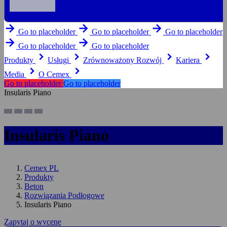
arrow_forward
arrow_forward
arrow_forward
Go to placeholder
Go to placeholder
Go to placeholder
arrow_forward
arrow_forward
Go to placeholder
Go to placeholder
keyboard_arrow_right
keyboard_arrow_right
keyboard_arrow_right
keyboard_arrow_right
Produkty
Usługi
Zrównoważony Rozwój
Kariera
keyboard_arrow_right
keyboard_arrow_right
Media
O Cemex
Go to placeholder
Go to placeholder
Insularis Piano
Insularis Piano
Cemex PL
Produkty
Beton
Rozwiązania Podłogowe
Insularis Piano
Zapytaj o wycenę