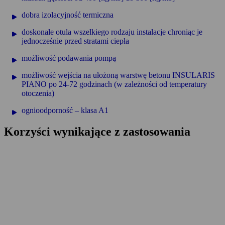
dobra izolacyjność termiczna
doskonale otula wszelkiego rodzaju instalacje chroniąc je
jednocześnie przed stratami ciepła
możliwość podawania pompą
możliwość wejścia na ułożoną warstwę betonu INSULARIS
PIANO po 24-72 godzinach (w zależności od temperatury
otoczenia)
ognioodporność – klasa A1
Korzyści wynikające z zastosowania
zastosowany jako warstwa wyrównawcza pod podkład
podłogowy: powoduje oszczedność energii poprzez eliminacje
strat ciepła
zastosowany jako warstwa wyrównawcza pod podkład
podłogowy: eliminuje ryzyko klawiszowania pod warstwą
jastrychu (np. jak w przypadku stosowania płyt
styropianowych)