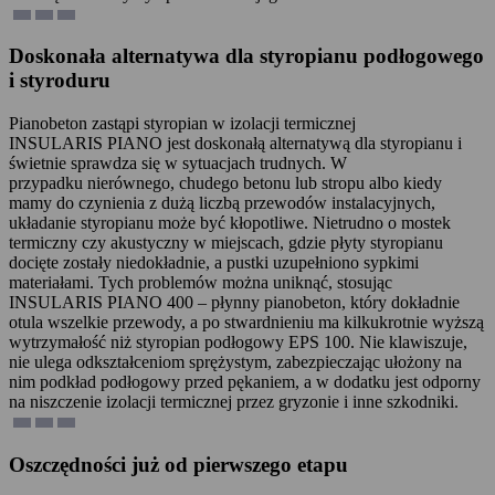
Doskonała alternatywa dla styropianu podłogowego
i styroduru
Pianobeton zastąpi styropian w izolacji termicznej
INSULARIS PIANO jest doskonałą alternatywą dla styropianu i
świetnie sprawdza się w sytuacjach trudnych. W
przypadku nierównego, chudego betonu lub stropu albo kiedy
mamy do czynienia z dużą liczbą przewodów instalacyjnych,
układanie styropianu może być kłopotliwe. Nietrudno o mostek
termiczny czy akustyczny w miejscach, gdzie płyty styropianu
docięte zostały niedokładnie, a pustki uzupełniono sypkimi
materiałami. Tych problemów można uniknąć, stosując
INSULARIS PIANO 400 – płynny pianobeton, który dokładnie
otula wszelkie przewody, a po stwardnieniu ma kilkukrotnie wyższą
wytrzymałość niż styropian podłogowy EPS 100. Nie klawiszuje,
nie ulega odkształceniom sprężystym, zabezpieczając ułożony na
nim podkład podłogowy przed pękaniem, a w dodatku jest odporny
na niszczenie izolacji termicznej przez gryzonie i inne szkodniki.
Oszczędności już od pierwszego etapu