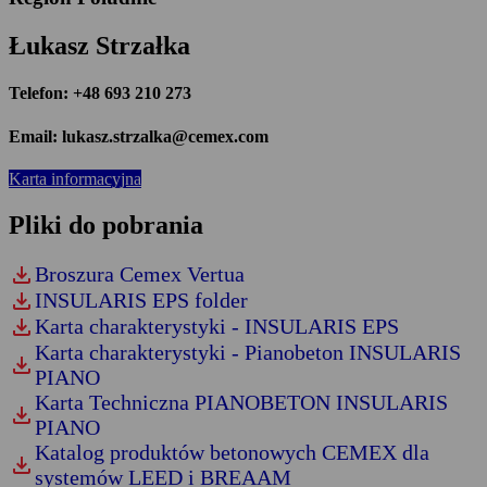
Łukasz Strzałka
Telefon: +48 693 210 273
Email: lukasz.strzalka@cemex.com
Karta informacyjna
Pliki do pobrania
download
Broszura Cemex Vertua
download
INSULARIS EPS folder
download
Karta charakterystyki - INSULARIS EPS
Karta charakterystyki - Pianobeton INSULARIS
download
PIANO
Karta Techniczna PIANOBETON INSULARIS
download
PIANO
Katalog produktów betonowych CEMEX dla
download
systemów LEED i BREAAM