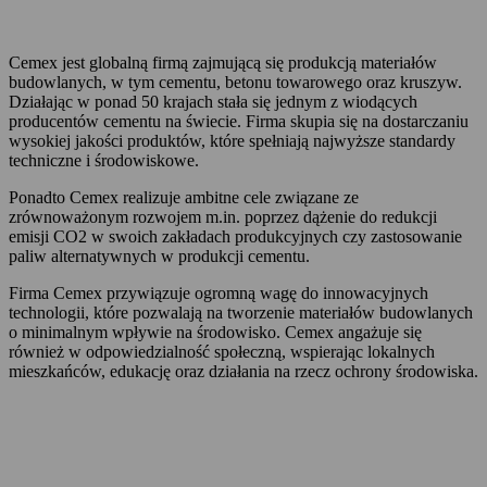
Cemex jest globalną firmą zajmującą się produkcją materiałów
budowlanych, w tym cementu, betonu towarowego oraz kruszyw.
Działając w ponad 50 krajach stała się jednym z wiodących
producentów cementu na świecie. Firma skupia się na dostarczaniu
wysokiej jakości produktów, które spełniają najwyższe standardy
techniczne i środowiskowe.
Ponadto Cemex realizuje ambitne cele związane ze
zrównoważonym rozwojem m.in. poprzez dążenie do redukcji
emisji CO2 w swoich zakładach produkcyjnych czy zastosowanie
paliw alternatywnych w produkcji cementu.
Firma Cemex przywiązuje ogromną wagę do innowacyjnych
technologii, które pozwalają na tworzenie materiałów budowlanych
o minimalnym wpływie na środowisko. Cemex angażuje się
również w odpowiedzialność społeczną, wspierając lokalnych
mieszkańców, edukację oraz działania na rzecz ochrony środowiska.
Informacje prasowe
Kariera
Raporty
CEMEX GO