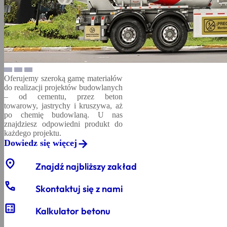
Oferujemy szeroką gamę materiałów
do realizacji projektów budowlanych
– od cementu, przez beton
towarowy, jastrychy i kruszywa, aż
po chemię budowlaną. U nas
znajdziesz odpowiedni produkt do
każdego projektu.
Dowiedz się więcej
location_on
Znajdź najbliższy zakład
phone
Skontaktuj się z nami
calculate
Kalkulator betonu