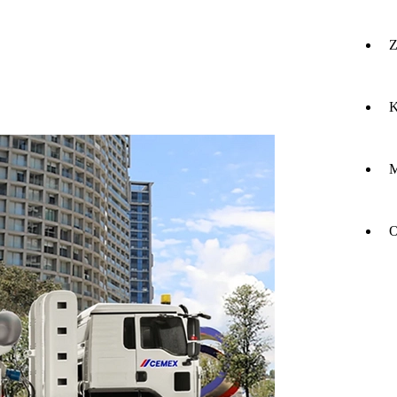
Z
K
M
O
O
do