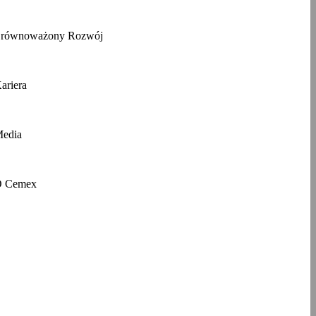
równoważony Rozwój
ariera
edia
 Cemex
ferujemy szeroką gamę materiałów
 realizacji projektów budowlanych