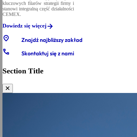
kluczowych filarów strategii firmy i
stanowi integralną część działalności
CEMEX.
Dowiedz się więcej
location_on
Znajdź najbliższy zakład
phone
Skontaktuj się z nami
Section Title
✕