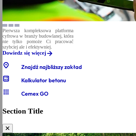
Pierwsza kompleksowa platforma
cyfrowa w branży budowlanej, która
nie tylko pomoże Ci pracować
szybciej ale i efektywniej.
Dowiedz się więcej
location_on
Znajdź najbliższy zakład
calculate
Kalkulator betonu
apps
Cemex GO
Section Title
✕