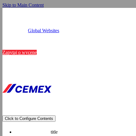
Skip to Main Content
Global Websites
Kalkulatory
Niniejsza s
Lokalizacje
Kontakt
Zapytaj o wycenę
Wykorzystujemy pliki 
analizować ruch w nas
partnerom społecznoś
danymi otrzymanymi o
Prywatności.
Pokaż szczegóły
Click to Configure Contents
title