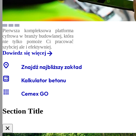
Pierwsza kompleksowa platforma
cyfrowa w branży budowlanej, która
nie tylko pomoże Ci pracować
szybciej ale i efektywniej.
Dowiedz się więcej
location_on
Znajdź najbliższy zakład
calculate
Kalkulator betonu
apps
Cemex GO
Section Title
✕