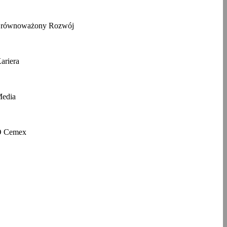
równoważony Rozwój
ariera
edia
 Cemex
ferujemy szeroką gamę materiałów
 realizacji projektów budowlanych