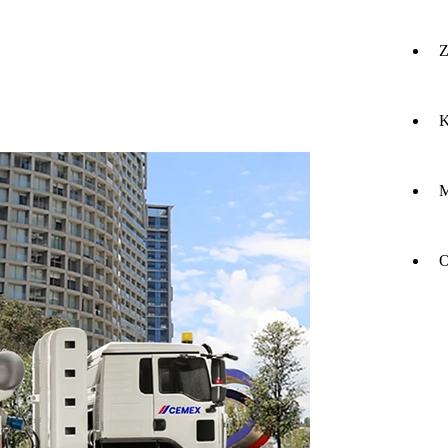
Z
K
M
O
O
do