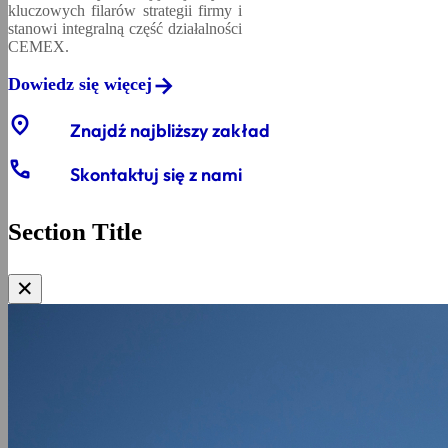
kluczowych filarów strategii firmy i
stanowi integralną część działalności
CEMEX.
Dowiedz się więcej
location_on
Znajdź najbliższy zakład
phone
Skontaktuj się z nami
Section Title
✕