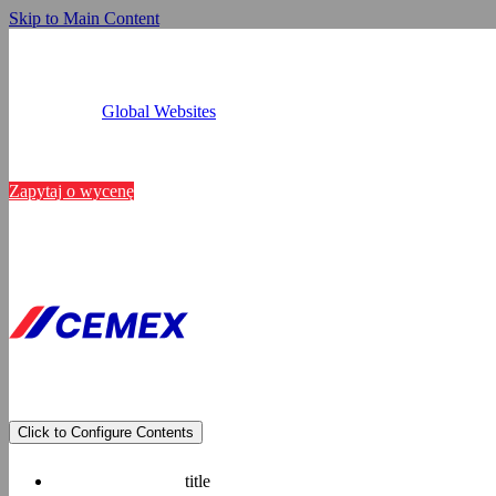
Skip to Main Content
Global Websites
Kalkulatory
Niniejsza s
Lokalizacje
Kontakt
Zapytaj o wycenę
Wykorzystujemy pliki 
analizować ruch w nas
partnerom społecznoś
danymi otrzymanymi o
Prywatności.
Pokaż szczegóły
Click to Configure Contents
title