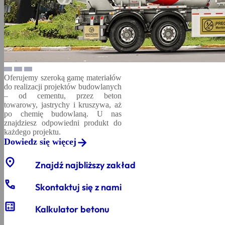
Oferujemy szeroką gamę materiałów
do realizacji projektów budowlanych
– od cementu, przez beton
towarowy, jastrychy i kruszywa, aż
po chemię budowlaną. U nas
znajdziesz odpowiedni produkt do
każdego projektu.
Dowiedz się więcej
location_on
Znajdź najbliższy zakład
phone
Skontaktuj się z nami
calculate
Kalkulator betonu