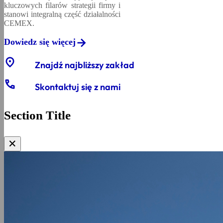
kluczowych filarów strategii firmy i
stanowi integralną część działalności
CEMEX.
Dowiedz się więcej
location_on
Znajdź najbliższy zakład
phone
Skontaktuj się z nami
Section Title
✕