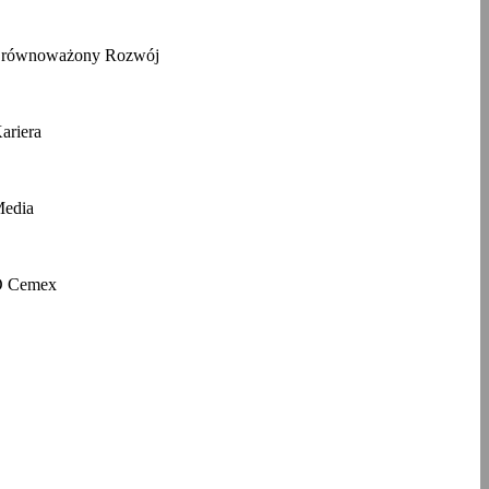
równoważony Rozwój
ariera
edia
 Cemex
ferujemy szeroką gamę materiałów
 realizacji projektów budowlanych