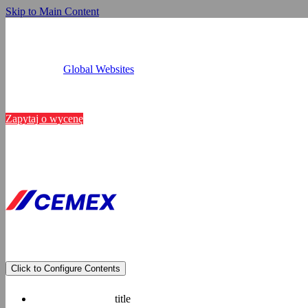
Skip to Main Content
Global Websites
Kalkulatory
Niniejsza s
Lokalizacje
Kontakt
Zapytaj o wycenę
Wykorzystujemy pliki 
analizować ruch w nas
partnerom społecznoś
danymi otrzymanymi o
Prywatności.
Pokaż szczegóły
Click to Configure Contents
title