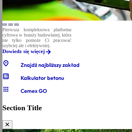
Pierwsza kompleksowa platforma
cyfrowa w branży budowlanej, która
nie tylko pomoże Ci pracować
szybciej ale i efektywniej.
Dowiedz się więcej
location_on
Znajdź najbliższy zakład
calculate
Kalkulator betonu
apps
Cemex GO
Section Title
✕