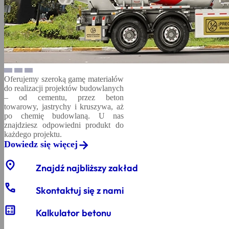
Oferujemy szeroką gamę materiałów
do realizacji projektów budowlanych
– od cementu, przez beton
towarowy, jastrychy i kruszywa, aż
po chemię budowlaną. U nas
znajdziesz odpowiedni produkt do
każdego projektu.
Dowiedz się więcej
location_on
Znajdź najbliższy zakład
phone
Skontaktuj się z nami
calculate
Kalkulator betonu