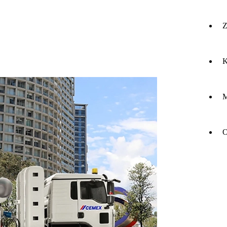
Z
K
M
O
O
do